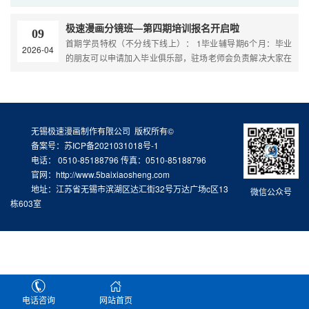
时间里有哪些高效的方法可以帮助改进？ 解答：极速漫画顾导
这
极速漫画分镜班—第四期培训报名开启啦
09
首期学员特权（不分线下线上）： 1毕业辅导期6个月：毕业
2026-04
的朋友可以申请加入毕业俱乐部，驻场老师会负责解决大家在
工作中遇到的实际问题； 2腾讯、阅文、字节跳动、阿
无锡极速漫画制作有限公司 版权所有©
备案号：苏ICP备2021031018号-1
电话： 0510-85188796 传真：0510-85188796
官网：http://www.5baixiaosheng.com
地址：江苏省无锡市滨湖区达汇街32号万达广场c区13
微信公众号
栋603室
电话咨询
网站首页